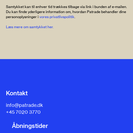
Samtykket kan til enhver tid trækkes tilbage via link i bunden af e-mailen.
Du kan finde yderligere information om, hvordan Patrade behandler dine
personoplysninger i
vores privatlivspolitik
.
Læs mere om samtykket her.
Kontakt
info@patrade.dk
+45 7020 3770
Åbningstider