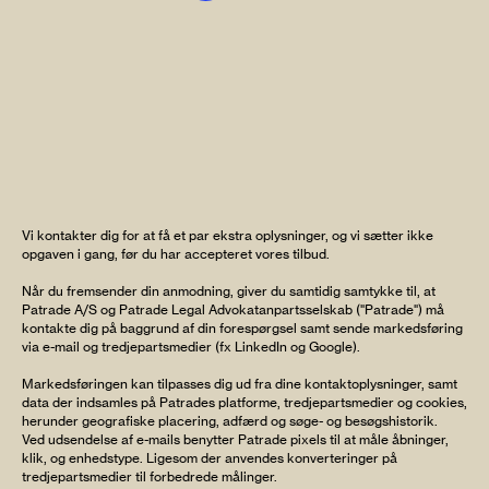
Vi kontakter dig for at få et par ekstra oplysninger, og vi sætter ikke
opgaven i gang, før du har accepteret vores tilbud.
Når du fremsender din anmodning, giver du samtidig samtykke til, at
Patrade A/S og Patrade Legal Advokatanpartsselskab ("Patrade") må
kontakte dig på baggrund af din forespørgsel samt sende markedsføring
via e-mail og tredjepartsmedier (fx LinkedIn og Google).
Markedsføringen kan tilpasses dig ud fra dine kontaktoplysninger, samt
data der indsamles på Patrades platforme, tredjepartsmedier og cookies,
herunder geografiske placering, adfærd og søge- og besøgshistorik.
Ved udsendelse af e-mails benytter Patrade pixels til at måle åbninger,
klik, og enhedstype. Ligesom der anvendes konverteringer på
tredjepartsmedier til forbedrede målinger.