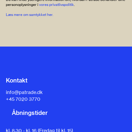
personoplysninger i
vores privatlivspolitik
.
Læs mere om samtykket her.
Kontakt
info@patrade.dk
+45 7020 3770
Åbningstider
kl. 8.30 - kl. 16 (Fredag til kl. 15)