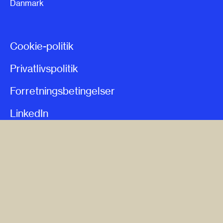
Danmark
Cookie-politik
Privatlivspolitik
Forretningsbetingelser
LinkedIn
Whistleblowerpolitik
Presse
Patrade Legal
Nyhedsbrev