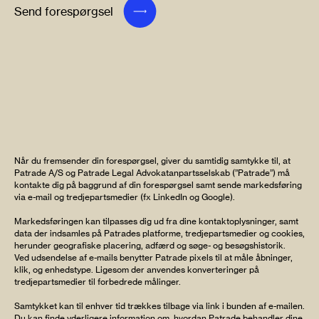
Send forespørgsel
Når du fremsender din forespørgsel, giver du samtidig samtykke til, at
Patrade A/S og Patrade Legal Advokatanpartsselskab (”Patrade”) må
kontakte dig på baggrund af din forespørgsel samt sende markedsføring
via e-mail og tredjepartsmedier (fx LinkedIn og Google).
Markedsføringen kan tilpasses dig ud fra dine kontaktoplysninger, samt
data der indsamles på Patrades platforme, tredjepartsmedier og cookies,
herunder geografiske placering, adfærd og søge- og besøgshistorik.
Ved udsendelse af e-mails benytter Patrade pixels til at måle åbninger,
klik, og enhedstype. Ligesom der anvendes konverteringer på
tredjepartsmedier til forbedrede målinger.
Samtykket kan til enhver tid trækkes tilbage via link i bunden af e-mailen.
Du kan finde yderligere information om, hvordan Patrade behandler dine