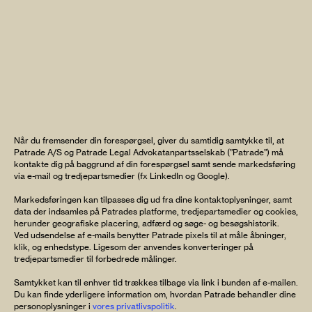
Når du fremsender din forespørgsel, giver du samtidig samtykke til, at
Patrade A/S og Patrade Legal Advokatanpartsselskab (”Patrade”) må
kontakte dig på baggrund af din forespørgsel samt sende markedsføring
via e-mail og tredjepartsmedier (fx LinkedIn og Google).
Markedsføringen kan tilpasses dig ud fra dine kontaktoplysninger, samt
data der indsamles på Patrades platforme, tredjepartsmedier og cookies,
herunder geografiske placering, adfærd og søge- og besøgshistorik.
Ved udsendelse af e-mails benytter Patrade pixels til at måle åbninger,
klik, og enhedstype. Ligesom der anvendes konverteringer på
tredjepartsmedier til forbedrede målinger.
Samtykket kan til enhver tid trækkes tilbage via link i bunden af e-mailen.
Du kan finde yderligere information om, hvordan Patrade behandler dine
personoplysninger i
vores privatlivspolitik
.