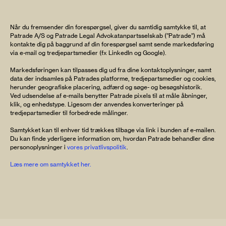
Når du fremsender din forespørgsel, giver du samtidig samtykke til, at
Patrade A/S og Patrade Legal Advokatanpartsselskab (”Patrade”) må
kontakte dig på baggrund af din forespørgsel samt sende markedsføring
via e-mail og tredjepartsmedier (fx LinkedIn og Google).
Markedsføringen kan tilpasses dig ud fra dine kontaktoplysninger, samt
data der indsamles på Patrades platforme, tredjepartsmedier og cookies,
herunder geografiske placering, adfærd og søge- og besøgshistorik.
Ved udsendelse af e-mails benytter Patrade pixels til at måle åbninger,
klik, og enhedstype. Ligesom der anvendes konverteringer på
tredjepartsmedier til forbedrede målinger.
Samtykket kan til enhver tid trækkes tilbage via link i bunden af e-mailen.
Du kan finde yderligere information om, hvordan Patrade behandler dine
personoplysninger i
vores privatlivspolitik
.
Læs mere om samtykket her.