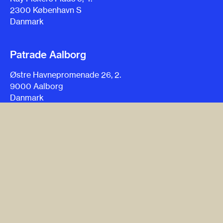
2300 København S
Danmark
Patrade Aalborg
Østre Havnepromenade 26, 2.
9000 Aalborg
Danmark
Patrade Aarhus
Ceresbyen 75, 6.
8000 Aarhus C
Danmark
Cookie-politik