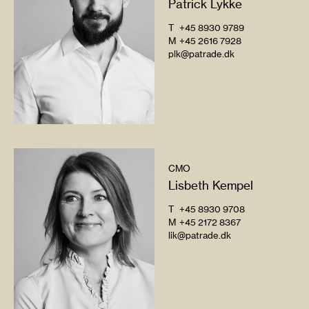
Patrick Lykke
T
+45 8930 9789
M
+45 2616 7928
plk@patrade.dk
CMO
Lisbeth Kempel
T
+45 8930 9708
M
+45 2172 8367
lik@patrade.dk