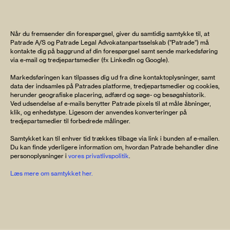
Når du fremsender din forespørgsel, giver du samtidig samtykke til, at
Patrade A/S og Patrade Legal Advokatanpartsselskab (”Patrade”) må
kontakte dig på baggrund af din forespørgsel samt sende markedsføring
via e-mail og tredjepartsmedier (fx LinkedIn og Google).
Markedsføringen kan tilpasses dig ud fra dine kontaktoplysninger, samt
data der indsamles på Patrades platforme, tredjepartsmedier og cookies,
herunder geografiske placering, adfærd og søge- og besøgshistorik.
Ved udsendelse af e-mails benytter Patrade pixels til at måle åbninger,
klik, og enhedstype. Ligesom der anvendes konverteringer på
tredjepartsmedier til forbedrede målinger.
Samtykket kan til enhver tid trækkes tilbage via link i bunden af e-mailen.
Du kan finde yderligere information om, hvordan Patrade behandler dine
personoplysninger i
vores privatlivspolitik
.
Læs mere om samtykket her.