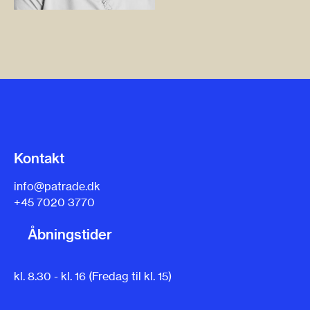
Kontakt
info@patrade.dk
+45 7020 3770
Åbningstider
kl. 8.30 - kl. 16 (Fredag til kl. 15)