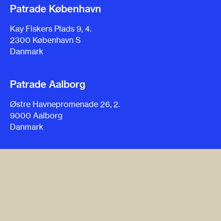
Patrade København
Kay Fiskers Plads 9, 4.
2300 København S
Danmark
Patrade Aalborg
Østre Havnepromenade 26, 2.
9000 Aalborg
Danmark
Patrade Aarhus
Ceresbyen 75, 6.
8000 Aarhus C
Danmark