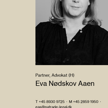
Partner, Advokat (H)
Eva Nødskov Aaen
T
+45 8930 9725
·
M
+45 2859 1950
·
eas@patrade-legal.dk