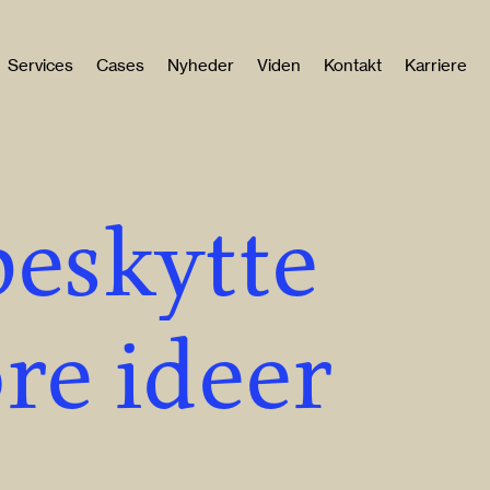
Services
Cases
Nyheder
Viden
Kontakt
Karriere
beskytte
ore ideer