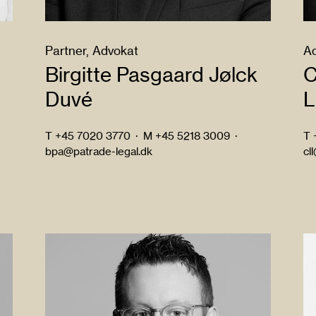
Partner, Advokat
Ad
Birgitte Pasgaard Jølck
C
Duvé
L
T
+45 7020 3770
·
M
+45 5218 3009
·
T
bpa@patrade-legal.dk
cl