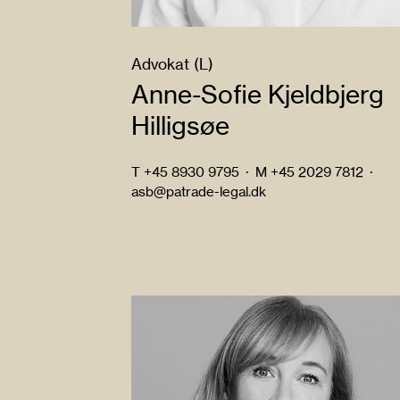
Advokat (L)
Anne-Sofie Kjeldbjerg
Hilligsøe
T
+45 8930 9795
·
M
+45 2029 7812
·
asb@patrade-legal.dk