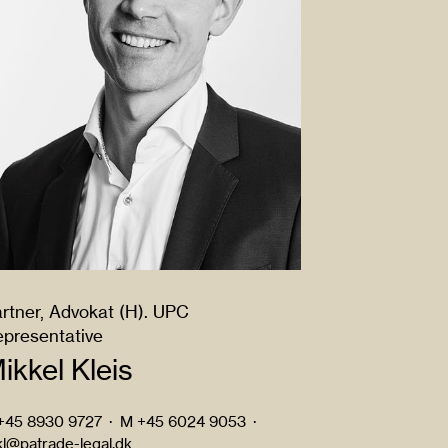
rtner, Advokat (H). UPC
presentative
ikkel Kleis
+45 8930 9727
·
M
+45 6024 9053
·
l@patrade-legal.dk