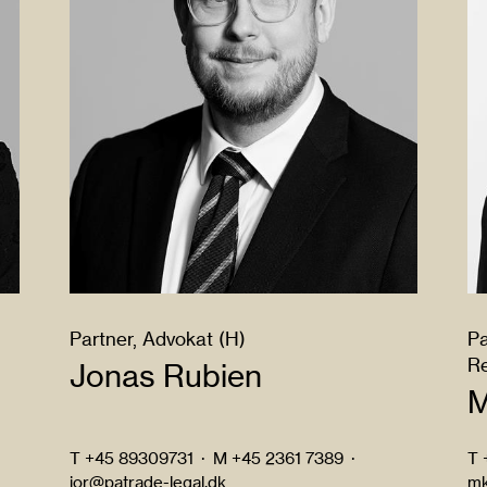
Partner, Advokat (H)
Pa
Re
Jonas Rubien
M
T
+45 89309731
·
M
+45 2361 7389
·
T
jor@patrade-legal.dk
mk