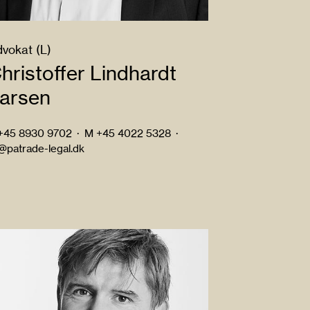
vokat (L)
hristoffer Lindhardt
arsen
+45 8930 9702
·
M
+45 4022 5328
·
l@patrade-legal.dk